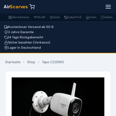
Air
Scarves
Alle Kameras
WLAN
Solar
Kabel/PoE
Innen
Außen
Kostenloser Versand ab 50 €
2 Jahre Garantie
14 Tage Rückgaberecht
Sicher bezahlen (Vorkasse)
Lager in Deutschland
Startseite
›
Shop
›
Tapo C320WS