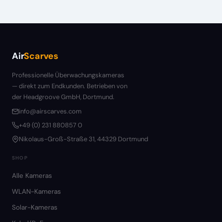
Air
Scarves
Professionelle Überwachungskameras
— direkt zum Endkunden. Betrieben von
der Headgroove GmbH, Dortmund.
info@airscarves.com
+49 (0) 231 880857 0
Nikolaus-Groß-Straße 31, 44329 Dortmund
SHOP
Alle Kameras
WLAN-Kameras
Solar-Kameras