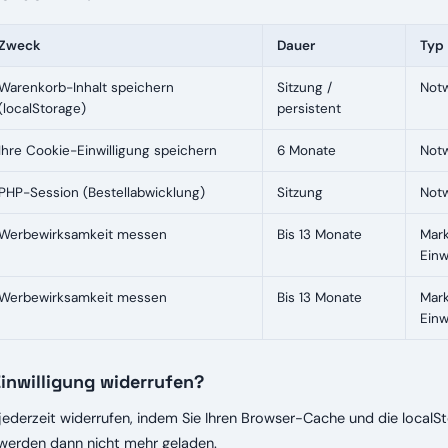
Zweck
Dauer
Typ
Warenkorb-Inhalt speichern
Sitzung /
Not
(localStorage)
persistent
Ihre Cookie-Einwilligung speichern
6 Monate
Not
PHP-Session (Bestellabwicklung)
Sitzung
Not
Werbewirksamkeit messen
Bis 13 Monate
Mark
Einw
Werbewirksamkeit messen
Bis 13 Monate
Mark
Einw
Einwilligung widerrufen?
g jederzeit widerrufen, indem Sie Ihren Browser-Cache und die local
werden dann nicht mehr geladen.