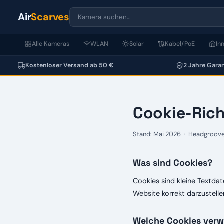
Air
Scarves
Alle Kameras
WLAN
Solar
Kabel/PoE
In
Kostenloser Versand ab 50 €
2 Jahre Garan
Cookie-Rich
Stand: Mai 2026 · Headgroo
Was sind Cookies?
Cookies sind kleine Textdat
Website korrekt darzustelle
Welche Cookies verw