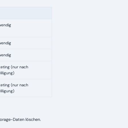
wendig
wendig
wendig
eting (nur nach
illigung)
eting (nur nach
illigung)
Storage-Daten löschen.