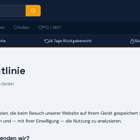
nen
Außen
PTZ / 360°
tie
14 Tage Rückgaberecht
Si
tlinie
ve GmbH
eien, die beim Besuch unserer Website auf Ihrem Gerät gespeichert w
n und — mit Ihrer Einwilligung — die Nutzung zu analysieren.
enden wir?