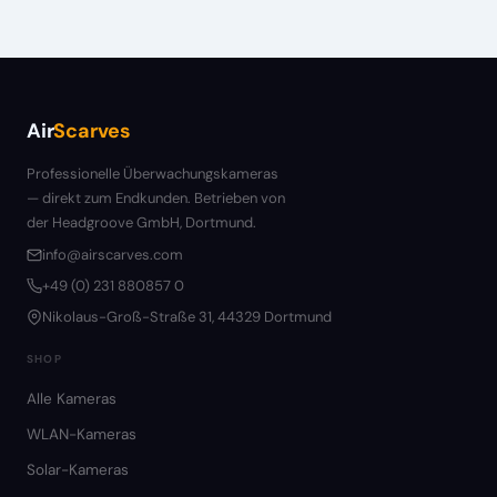
Air
Scarves
Professionelle Überwachungskameras
— direkt zum Endkunden. Betrieben von
der Headgroove GmbH, Dortmund.
info@airscarves.com
+49 (0) 231 880857 0
Nikolaus-Groß-Straße 31, 44329 Dortmund
SHOP
Alle Kameras
WLAN-Kameras
Solar-Kameras