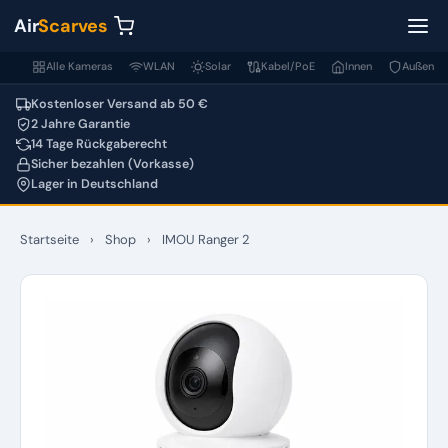
Air
Scarves
Alle Kameras
WLAN
Solar
Kabel/PoE
Innen
Außen
Kostenloser Versand ab 50 €
2 Jahre Garantie
14 Tage Rückgaberecht
Sicher bezahlen (Vorkasse)
Lager in Deutschland
Startseite
›
Shop
›
IMOU Ranger 2